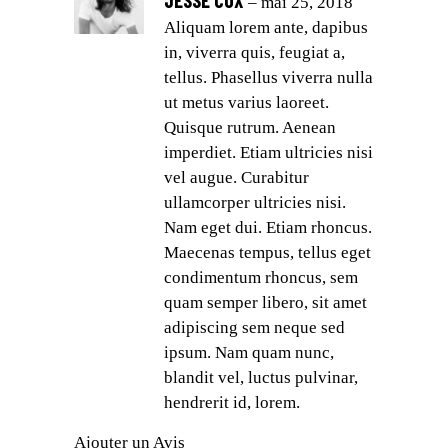
JESSE COX
sur
–
mai 25, 2018
5
Aliquam lorem ante, dapibus
in, viverra quis, feugiat a,
tellus. Phasellus viverra nulla
ut metus varius laoreet.
Quisque rutrum. Aenean
imperdiet. Etiam ultricies nisi
vel augue. Curabitur
ullamcorper ultricies nisi.
Nam eget dui. Etiam rhoncus.
Maecenas tempus, tellus eget
condimentum rhoncus, sem
quam semper libero, sit amet
adipiscing sem neque sed
ipsum. Nam quam nunc,
blandit vel, luctus pulvinar,
hendrerit id, lorem.
Ajouter un Avis