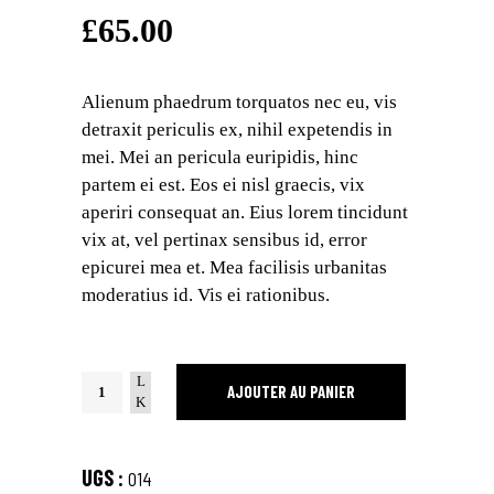
4.00
sur
£
65.00
5
basé
sur
notation
client
Alienum phaedrum torquatos nec eu, vis
detraxit periculis ex, nihil expetendis in
mei. Mei an pericula euripidis, hinc
partem ei est. Eos ei nisl graecis, vix
aperiri consequat an. Eius lorem tincidunt
vix at, vel pertinax sensibus id, error
epicurei mea et. Mea facilisis urbanitas
moderatius id. Vis ei rationibus.
Summer
AJOUTER AU PANIER
Shirt
quantity
UGS :
014