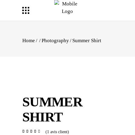
Home
/
/
Photography
/
Summer Shirt
SUMMER
SHIRT
Noté
1
(
1
avis client)