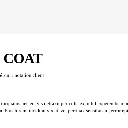
 COAT
sé sur
1
notation client
rquatos nec eu, vis detraxit periculis ex, nihil expetendis in me
n. Eius lorem tincidunt vix at, vel pertinax sensibus id, error ep