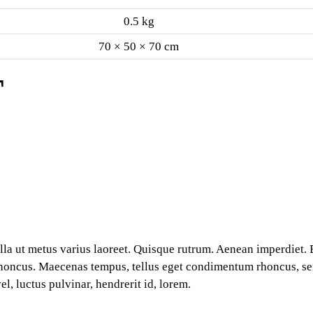
0.5 kg
70 × 50 × 70 cm
T
nulla ut metus varius laoreet. Quisque rutrum. Aenean imperdiet.
am rhoncus. Maecenas tempus, tellus eget condimentum rhoncus, 
, luctus pulvinar, hendrerit id, lorem.