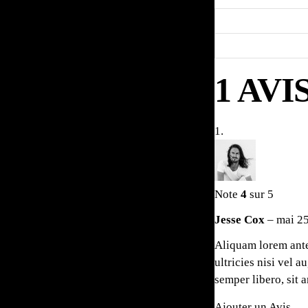
1 AV
Note
4
sur 5
Jesse Cox
–
mai 25
Aliquam lorem ante,
ultricies nisi vel
semper libero, sit 
Ajouter un Avis