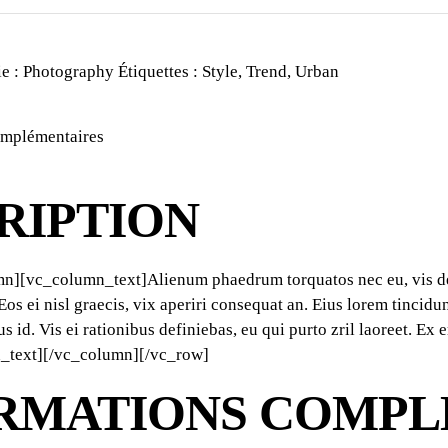
ie :
Photography
Étiquettes :
Style
,
Trend
,
Urban
omplémentaires
RIPTION
][vc_column_text]Alienum phaedrum torquatos nec eu, vis detrax
Eos ei nisl graecis, vix aperiri consequat an. Eius lorem tincidun
 id. Vis ei rationibus definiebas, eu qui purto zril laoreet. Ex e
_text][/vc_column][/vc_row]
RMATIONS COMPL