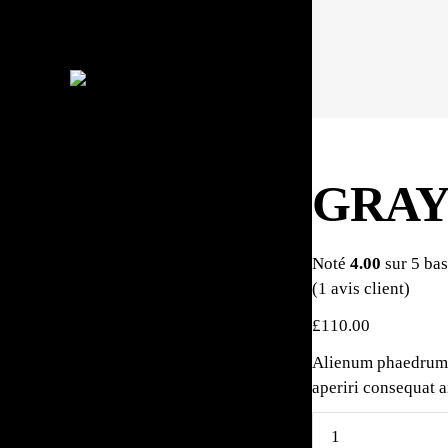
GRAY
Noté
4.00
sur 5 ba
(
1
avis client)
£
110.00
Alienum phaedrum to
aperiri consequat a
Gray