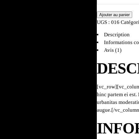
Coat
VIDEO
quantity
PHOTOGRAPHY
Ajouter au panier
UGS :
016
Catégor
CONTACT
Description
Informations c
Avis (1)
DESC
[vc_row][vc_column
hinc partem ei est. 
urbanitas moderatius
augue.[/vc_column
INFO