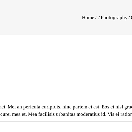
Home
/
/
Photography
/
i. Mei an pericula euripidis, hinc partem ei est. Eos ei nisl gra
icurei mea et. Mea facilisis urbanitas moderatius id. Vis ei ratio