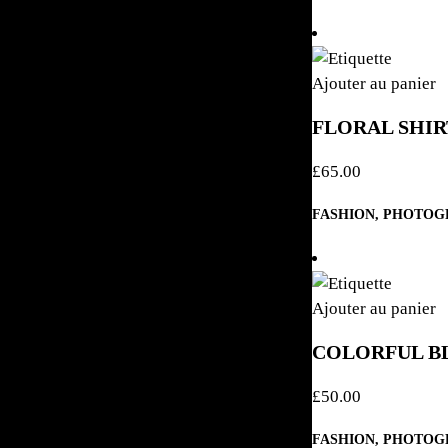
Ajouter au panier
FLORAL SHIR
£
65.00
FASHION
,
PHOTOG
Ajouter au panier
COLORFUL B
£
50.00
FASHION
,
PHOTOG