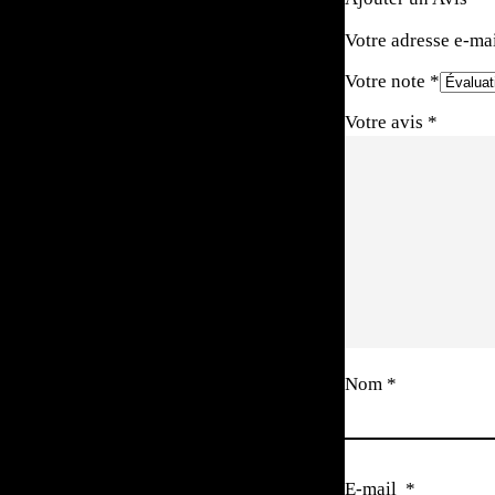
Votre adresse e-mai
Votre note
*
Votre avis
*
Nom
*
E-mail
*