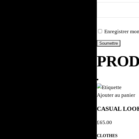
Enregistrer mon
PROD
Ajouter au panier
CASUAL LOO
£
65.00
CLOTHES