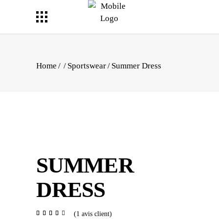
Home
/
/
Sportswear
/
Summer Dress
SUMMER
DRESS
Noté
1
(
1
avis client)