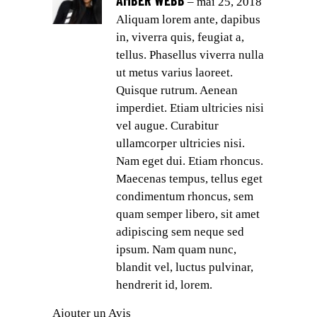
AMBER WEBB
sur
–
mai 25, 2018
5
Aliquam lorem ante, dapibus
in, viverra quis, feugiat a,
tellus. Phasellus viverra nulla
ut metus varius laoreet.
Quisque rutrum. Aenean
imperdiet. Etiam ultricies nisi
vel augue. Curabitur
ullamcorper ultricies nisi.
Nam eget dui. Etiam rhoncus.
Maecenas tempus, tellus eget
condimentum rhoncus, sem
quam semper libero, sit amet
adipiscing sem neque sed
ipsum. Nam quam nunc,
blandit vel, luctus pulvinar,
hendrerit id, lorem.
Ajouter un Avis