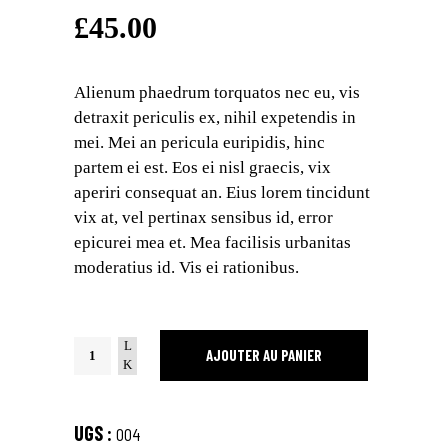
4.00
sur
£
45.00
5
basé
sur
notation
client
Alienum phaedrum torquatos nec eu, vis
detraxit periculis ex, nihil expetendis in
mei. Mei an pericula euripidis, hinc
partem ei est. Eos ei nisl graecis, vix
aperiri consequat an. Eius lorem tincidunt
vix at, vel pertinax sensibus id, error
epicurei mea et. Mea facilisis urbanitas
moderatius id. Vis ei rationibus.
Summer
AJOUTER AU PANIER
Dress
quantity
UGS :
004