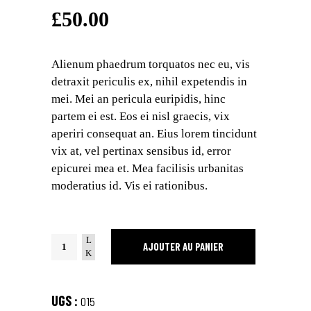
4.00
sur
£
50.00
5
basé
sur
notation
client
Alienum phaedrum torquatos nec eu, vis
detraxit periculis ex, nihil expetendis in
mei. Mei an pericula euripidis, hinc
partem ei est. Eos ei nisl graecis, vix
aperiri consequat an. Eius lorem tincidunt
vix at, vel pertinax sensibus id, error
epicurei mea et. Mea facilisis urbanitas
moderatius id. Vis ei rationibus.
Colorful
AJOUTER AU PANIER
Blouse
quantity
UGS :
015