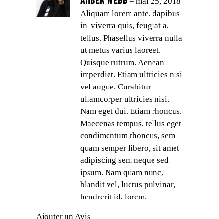
AMBER WEBB
sur
–
mai 25, 2018
5
Aliquam lorem ante, dapibus
in, viverra quis, feugiat a,
tellus. Phasellus viverra nulla
ut metus varius laoreet.
Quisque rutrum. Aenean
imperdiet. Etiam ultricies nisi
vel augue. Curabitur
ullamcorper ultricies nisi.
Nam eget dui. Etiam rhoncus.
Maecenas tempus, tellus eget
condimentum rhoncus, sem
quam semper libero, sit amet
adipiscing sem neque sed
ipsum. Nam quam nunc,
blandit vel, luctus pulvinar,
hendrerit id, lorem.
Ajouter un Avis