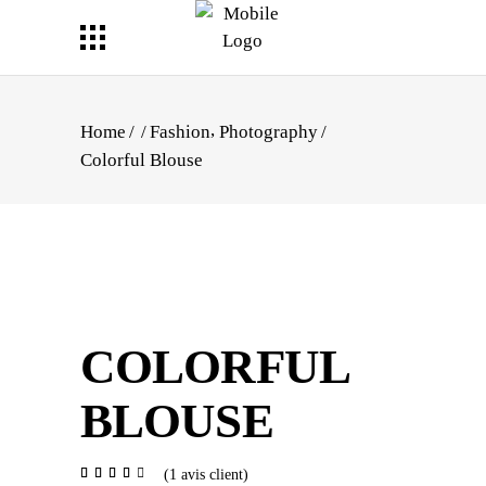
,
Home
/
/
Fashion
Photography
/
Colorful Blouse
COLORFUL
BLOUSE
Noté
1
(
1
avis client)